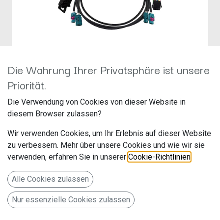
Die Wahrung Ihrer Privatsphäre ist unsere
MAXXCOUNT A18892
Priorität.
Hersteller: Maxxcount
Die Verwendung von Cookies von dieser Website in
Artikelnummer: A18892
diesem Browser zulassen?
Wir verwenden Cookies, um Ihr Erlebnis auf dieser Website
zu verbessern. Mehr über unsere Cookies und wie wir sie
Front- & Rückfahrkamera-Interface für Mercedes
verwenden, erfahren Sie in unserer
Cookie-Richtlinien
.
NTG5/NTG5.1 Comand Online / Audio20 CD / Audio20 USB
319,00
€
Alle Cookies zulassen
Alle Preise inkl. MwSt.
zzgl. Versandkosten
Nur essenzielle Cookies zulassen