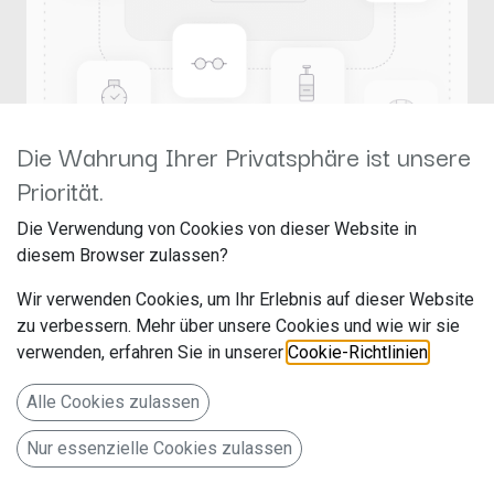
Die Wahrung Ihrer Privatsphäre ist unsere
Priorität.
MAXCOUNT A17644
Die Verwendung von Cookies von dieser Website in
diesem Browser zulassen?
Rückfahrkamera Ford Transit
Wir verwenden Cookies, um Ihr Erlebnis auf dieser Website
Custom, geteilte Bremsleuchte
zu verbessern. Mehr über unsere Cookies und wie wir sie
verwenden, erfahren Sie in unserer
Cookie-Richtlinien
.
Hersteller: Maxxcount
Artikelnummer: A17644
Alle Cookies zulassen
Nur essenzielle Cookies zulassen
Rückfahrkamera in 3. Bremsleuchte (links) inkl. 15m Kabel