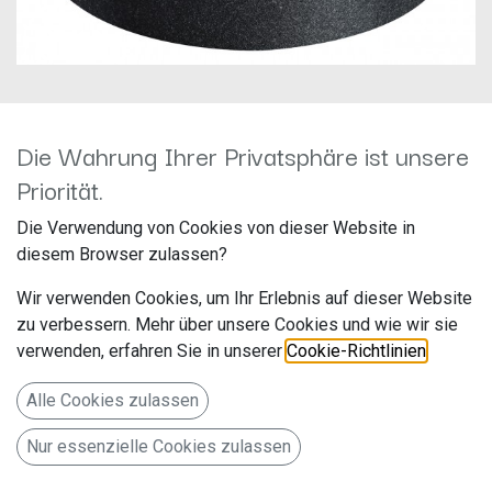
Die Wahrung Ihrer Privatsphäre ist unsere
MATCH PP 7S-D
Priorität.
Hersteller: Match
Die Verwendung von Cookies von dieser Website in
Artikelnummer: M130711
diesem Browser zulassen?
Audiotec Fischer GmbH
Wir verwenden Cookies, um Ihr Erlebnis auf dieser Website
Hünegräben 26
zu verbessern. Mehr über unsere Cookies und wie wir sie
verwenden, erfahren Sie in unserer
Cookie-Richtlinien
.
57392 Schmallenberg
Deutschland www.audiotec-fischer.de
Alle Cookies zulassen
MATCH PP 7S-D Gehäusesubwoofer für den
Nur essenzielle Cookies zulassen
Reserveradkasten