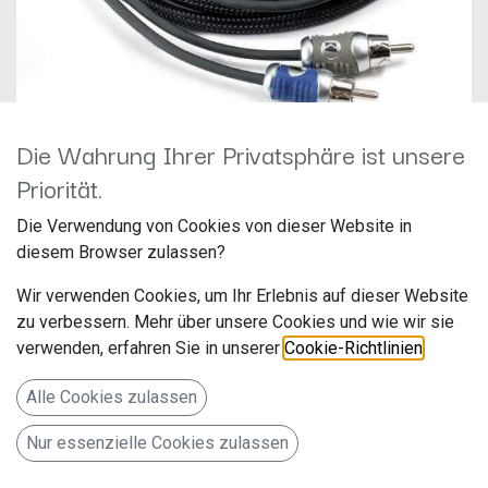
Die Wahrung Ihrer Privatsphäre ist unsere
KICKER 2 Kanal Cinchkabel 5
Priorität.
m QI25
Die Verwendung von Cookies von dieser Website in
diesem Browser zulassen?
Hersteller:
Artikelnummer: QI25
Wir verwenden Cookies, um Ihr Erlebnis auf dieser Website
zu verbessern. Mehr über unsere Cookies und wie wir sie
verwenden, erfahren Sie in unserer
Cookie-Richtlinien
.
KICKER 2 Kanal Cinchkabel 5m QI25
Alle Cookies zulassen
49,90
€
Alle Preise inkl. MwSt.
zzgl. Versandkosten
Nur essenzielle Cookies zulassen