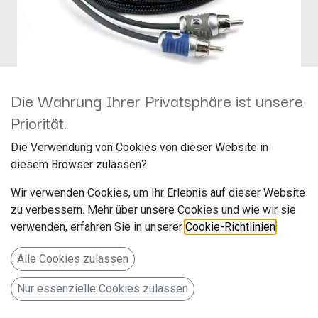
Die Wahrung Ihrer Privatsphäre ist unsere
KICKER 2 Kanal Cinchkabel 1
Priorität.
m QI21
Die Verwendung von Cookies von dieser Website in
diesem Browser zulassen?
Hersteller: Kicker
Artikelnummer: QI21
Wir verwenden Cookies, um Ihr Erlebnis auf dieser Website
Kicker / Joris Gebuis
zu verbessern. Mehr über unsere Cookies und wie wir sie
Aalsmeerderweg 173
verwenden, erfahren Sie in unserer
Cookie-Richtlinien
.
Aalsmeer, Niederlande, 1432 CL
Alle Cookies zulassen
info@hifi-focus.nl
https://www.hifi-focus.nl
Nur essenzielle Cookies zulassen
KICKER 2 Kanal Cinchkabel 1m QI21