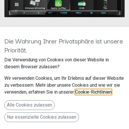
Die Wahrung Ihrer Privatsphäre ist unsere
Priorität.
Kenwood DMX8020DABS
Die Verwendung von Cookies von dieser Website in
diesem Browser zulassen?
Hersteller: JVCKenwood
Wir verwenden Cookies, um Ihr Erlebnis auf dieser Website
Artikelnummer: DMX8020DABS
zu verbessern. Mehr über unsere Cookies und wie wir sie
JVCKENWOOD Deutschland GmbH
verwenden, erfahren Sie in unserer
Cookie-Richtlinien
.
Konrad-Adenauer-Allee 1-11
Alle Cookies zulassen
Bad Vilbel 61118
Deutschland www.de.jvckenwood.com
Nur essenzielle Cookies zulassen
17,7 cm Digital Media AV-Receiver mit Wireless CarPlay,