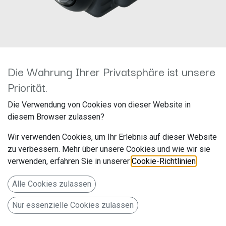
Die Wahrung Ihrer Privatsphäre ist unsere
Kenwood CMOS-740HD
Priorität.
Hersteller: JVCKenwood
Die Verwendung von Cookies von dieser Website in
Artikelnummer: CMOS-740HD
diesem Browser zulassen?
JVCKENWOOD Deutschland GmbH
Wir verwenden Cookies, um Ihr Erlebnis auf dieser Website
Konrad-Adenauer-Allee 1-11
zu verbessern. Mehr über unsere Cookies und wie wir sie
verwenden, erfahren Sie in unserer
Cookie-Richtlinien
.
Bad Vilbel 61118
Deutschland www.de.jvckenwood.com
Alle Cookies zulassen
Kenwood CMOS-740HD Front und Rückfahrkamere mit HD
Nur essenzielle Cookies zulassen
Auflösung