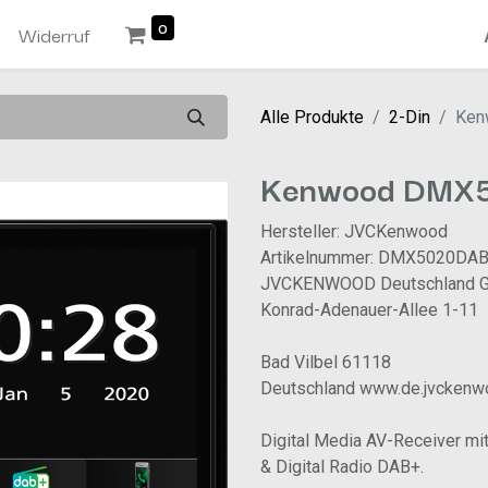
0
n
Widerruf
Alle Produkte
2-Din
Ken
Kenwood DMX
Hersteller: JVCKenwood
Artikelnummer: DMX5020DA
JVCKENWOOD Deutschland 
Konrad-Adenauer-Allee 1-11
Bad Vilbel 61118
Deutschland www.de.jvcken
Digital Media AV-Receiver mi
& Digital Radio DAB+.