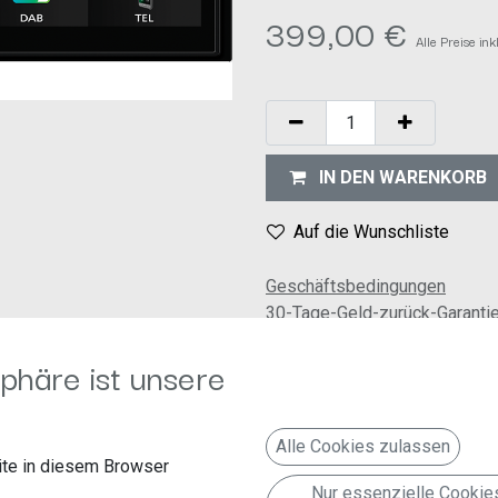
399,00
€
Alle Preise in
IN DEN WARENKORB
Auf die Wunschliste
Geschäftsbedingungen
30-Tage-Geld-zurück-Garanti
Versand: 2-3 Geschäftstage
phäre ist unsere
N-Monitor mit kapazitivem Hochglanz-Touchpanel
Alle Cookies zulassen
te in diesem Browser
eines kompatiblen Smartphones per USB
Nur essenzielle Cookie