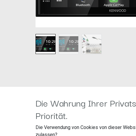
Die Wahrung Ihrer Privats
Priorität.
17,3 cm (6,8“) hochauflösender WVGA-Doppel-DI
Reaktionsschnelle Touch Panel Steuerung
Die Verwendung von Cookies von dieser Websi
Apple CarPlay und Android Auto zur Anbindung 
zulassen?