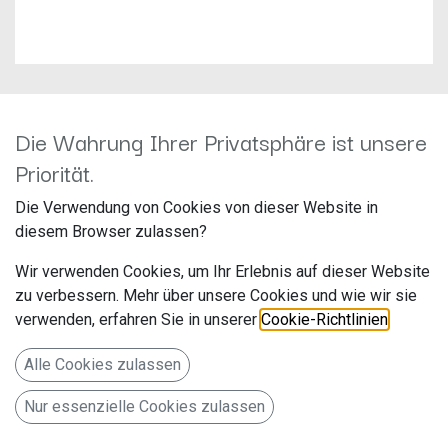
Die Wahrung Ihrer Privatsphäre ist unsere
Kenwood KMM-BT407DAB
Priorität.
Hersteller: JVCKenwood
Die Verwendung von Cookies von dieser Website in
Artikelnummer: KMM_BT407DAB
diesem Browser zulassen?
JVCKENWOOD Deutschland GmbH
Wir verwenden Cookies, um Ihr Erlebnis auf dieser Website
Konrad-Adenauer-Allee 1-11
zu verbessern. Mehr über unsere Cookies und wie wir sie
verwenden, erfahren Sie in unserer
Cookie-Richtlinien
.
Bad Vilbel 61118
Deutschland www.de.jvckenwood.com
Alle Cookies zulassen
Digital Media Receiver mit Bluetooth & Digitalradio DAB+
Nur essenzielle Cookies zulassen
169,00
€
Alle Preise inkl. MwSt.
zzgl. Versandkosten