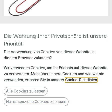
Die Wahrung Ihrer Privatsphäre ist unsere
Kenwood CA-DR1030
Priorität.
Hersteller: JVCKenwood
Die Verwendung von Cookies von dieser Website in
Artikelnummer: CA-DR1030
diesem Browser zulassen?
JVCKENWOOD Deutschland GmbH
Wir verwenden Cookies, um Ihr Erlebnis auf dieser Website
Konrad-Adenauer-Allee 1-11
zu verbessern. Mehr über unsere Cookies und wie wir sie
verwenden, erfahren Sie in unserer
Cookie-Richtlinien
.
Bad Vilbel 61118
Deutschland www.de.jvckenwood.com
Alle Cookies zulassen
Kenwood Dash Cam Anschlusskabel für Festeinbau und
Nur essenzielle Cookies zulassen
erweiterten Parkmodus