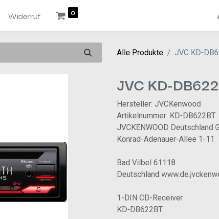
0
n
Widerruf
Alle Produkte
JVC KD-DB6
JVC KD-DB62
Hersteller: JVCKenwood
Artikelnummer: KD-DB622BT
JVCKENWOOD Deutschland 
Konrad-Adenauer-Allee 1-11
Bad Vilbel 61118
Deutschland www.de.jvcken
1-DIN CD-Receiver
KD-DB622BT