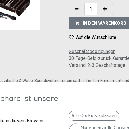
IN DEN WARENKORB
Auf die Wunschliste
Geschäftsbedingungen
30-Tage-Geld-zurück-Garanti
Versand: 2-3 Geschäftstage
zifische 3-Wege-Soundsystem für ein sattes Tiefton-Fundament und erzi
0mm High-End-Mitteltöner im Armaturenbrett perfektionieren das Kl
phäre ist unsere
ür III (Typ 250) (
Art.-Nr. 65510
)
Alle Cookies zulassen
:
te in diesem Browser
rs Armaturenbrett
Nur essenzielle Cookie