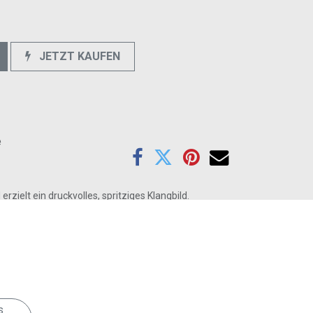
JETZT KAUFEN
e
elt ein druckvolles, spritziges Klangbild.
angbild durch ein sehr räumliches und
s