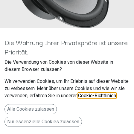
Die Wahrung Ihrer Privatsphäre ist unsere
Priorität.
Hertz Uno X 165 16,5cm
Die Verwendung von Cookies von dieser Website in
Koaxialautsprecher
diesem Browser zulassen?
Hersteller: Hertz
Wir verwenden Cookies, um Ihr Erlebnis auf dieser Website
Artikelnummer: X165
zu verbessern. Mehr über unsere Cookies und wie wir sie
Elettromedia s.p.a
verwenden, erfahren Sie in unserer
Cookie-Richtlinien
.
CONTRADA MARIGNANO SCN,
Alle Cookies zulassen
POTENZA PICENA MC 62018
Nur essenzielle Cookies zulassen
Italien www.elettromedia.de