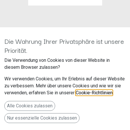
Die Wahrung Ihrer Privatsphäre ist unsere
Helix DSP.3S
Priorität.
Hersteller: Helix
Die Verwendung von Cookies von dieser Website in
Artikelnummer: DSP.3S
diesem Browser zulassen?
Audiotec Fischer GmbH
Wir verwenden Cookies, um Ihr Erlebnis auf dieser Website
Hünegräben 26
zu verbessern. Mehr über unsere Cookies und wie wir sie
verwenden, erfahren Sie in unserer
Cookie-Richtlinien
.
57392 Schmallenberg
Deutschland www.audiotec-fischer.de
Alle Cookies zulassen
8-Kanal Stand Alone DSP
Nur essenzielle Cookies zulassen
548,99
€
Alle Preise inkl. MwSt.
zzgl. Versandkosten