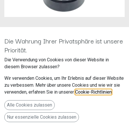
Die Wahrung Ihrer Privatsphäre ist unsere
Gladen Alpha 609 Coax
Priorität.
Hersteller: Gladen
Die Verwendung von Cookies von dieser Website in
Artikelnummer: Alpha 609 Coax
diesem Browser zulassen?
Wir verwenden Cookies, um Ihr Erlebnis auf dieser Website
zu verbessern. Mehr über unsere Cookies und wie wir sie
6X9 2-Wege Koaxialsystem, 3 Ohm
verwenden, erfahren Sie in unserer
Cookie-Richtlinien
.
149,00
€
Alle Preise inkl. MwSt.
zzgl. Versandkosten
Alle Cookies zulassen
Nur essenzielle Cookies zulassen