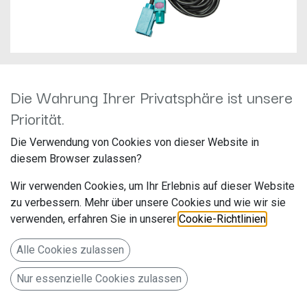
Die Wahrung Ihrer Privatsphäre ist unsere
DYNAVIN DVN-VCR-H
Priorität.
Hersteller: Dynavin
Die Verwendung von Cookies von dieser Website in
Artikelnummer: DVN-VCR-H
diesem Browser zulassen?
Wir verwenden Cookies, um Ihr Erlebnis auf dieser Website
zu verbessern. Mehr über unsere Cookies und wie wir sie
Originalkameraadapter mit Lenkeinschlagslinien
verwenden, erfahren Sie in unserer
Cookie-Richtlinien
.
35,00
€
Alle Preise inkl. MwSt.
zzgl. Versandkosten
Alle Cookies zulassen
Nur essenzielle Cookies zulassen