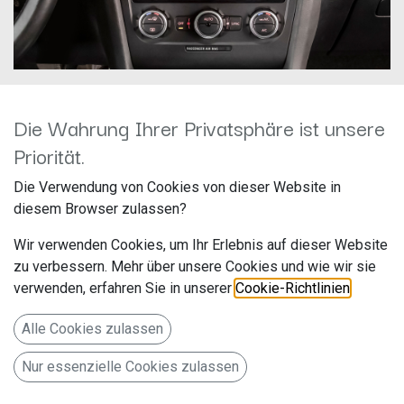
Die Wahrung Ihrer Privatsphäre ist unsere
Dynavin D9-V8 PRO 192 GB
Priorität.
Hersteller: Dynavin
Die Verwendung von Cookies von dieser Website in
Artikelnummer: D9-V8 PR 192GB
diesem Browser zulassen?
Wir verwenden Cookies, um Ihr Erlebnis auf dieser Website
zu verbessern. Mehr über unsere Cookies und wie wir sie
8-Zoll Android Navigationssystem D9-V8 Premium für VW |
verwenden, erfahren Sie in unserer
Cookie-Richtlinien
.
Skoda | Seat
698,99
€
Alle Cookies zulassen
Alle Preise inkl. MwSt.
zzgl. Versandkosten
Nur essenzielle Cookies zulassen