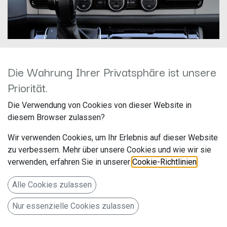
Die Wahrung Ihrer Privatsphäre ist unsere
Dynavin D9-T6 PRO
Priorität.
Hersteller: Dynavin
Die Verwendung von Cookies von dieser Website in
Artikelnummer: D9-T6 PR
diesem Browser zulassen?
Wir verwenden Cookies, um Ihr Erlebnis auf dieser Website
zu verbessern. Mehr über unsere Cookies und wie wir sie
9-Zoll Android Navigationssystem D9-T6 Premium für VW
verwenden, erfahren Sie in unserer
Cookie-Richtlinien
.
T6
649,00
€
Alle Cookies zulassen
Alle Preise inkl. MwSt.
zzgl. Versandkosten
Nur essenzielle Cookies zulassen