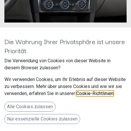
Die Wahrung Ihrer Privatsphäre ist unsere
Dynavin D9-135B FLEX
Priorität.
Hersteller: Dynavin
Die Verwendung von Cookies von dieser Website in
Artikelnummer: D9-135B PR F
diesem Browser zulassen?
Wir verwenden Cookies, um Ihr Erlebnis auf dieser Website
zu verbessern. Mehr über unsere Cookies und wie wir sie
10,1-Zoll Android Navigationssystem für VW Golf
verwenden, erfahren Sie in unserer
Cookie-Richtlinien
.
Sportsvan
349,00
€
Alle Cookies zulassen
Alle Preise inkl. MwSt.
zzgl. Versandkosten
Nur essenzielle Cookies zulassen