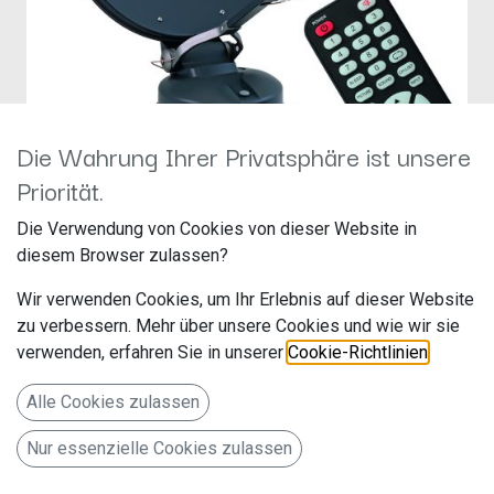
Die Wahrung Ihrer Privatsphäre ist unsere
Priorität.
Die Verwendung von Cookies von dieser Website in
Caratec Smart-D Sat-Antenne
diesem Browser zulassen?
CASAT500S (50cm), Dark
Wir verwenden Cookies, um Ihr Erlebnis auf dieser Website
zu verbessern. Mehr über unsere Cookies und wie wir sie
Edition in grau
verwenden, erfahren Sie in unserer
Cookie-Richtlinien
.
Hersteller: Caratec
Alle Cookies zulassen
Artikelnummer: CASAT500S.04
Caratec GmbH
Nur essenzielle Cookies zulassen
Cal-Bosch-Str. 7