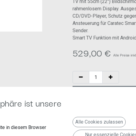
TV mit 55cm (22") Bildschirmd
rahmenlosem Display. Ausges
CD/DVD-Player, Schutz gegen
Ansteuerung für Caratec Smart
Sender.
Smart TV Funktion mit Android
529,00
€
Alle Preise in
IN DEN WARENKORB
phäre ist unsere
Auf die Wunschliste
Geschäftsbedingungen
Alle Cookies zulassen
te in diesem Browser
30-Tage-Geld-zurück-Garanti
Nur essenzielle Cookie