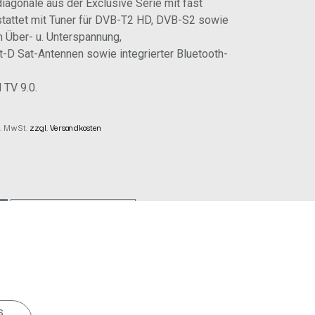
iagonale aus der Exclusive Serie mit fast
tattet mit Tuner für DVB-T2 HD, DVB-S2 sowie
 Über- u. Unterspannung,
-D Sat-Antennen sowie integrierter Bluetooth-
 TV 9.0.
kl. MwSt.
zzgl. Versandkosten
JETZT KAUFEN
e
s