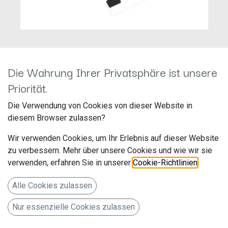
Die Wahrung Ihrer Privatsphäre ist unsere
Blaupunkt FRANKFURT RCM82
Priorität.
DABANT
Die Verwendung von Cookies von dieser Website in
diesem Browser zulassen?
Hersteller: Blaupunkt
Artikelnummer: BP_Frankfurt_DAB_ANT
Wir verwenden Cookies, um Ihr Erlebnis auf dieser Website
Evo-Sales GmbH, Hastenbecker Weg 33, 31785 Hameln,
zu verbessern. Mehr über unsere Cookies und wie wir sie
ticket@bpautomotive.de
verwenden, erfahren Sie in unserer
Cookie-Richtlinien
.
Alle Cookies zulassen
Youngtimer Radio mit Antenne
494,00
€
Nur essenzielle Cookies zulassen
Alle Preise inkl. MwSt.
zzgl. Versandkosten