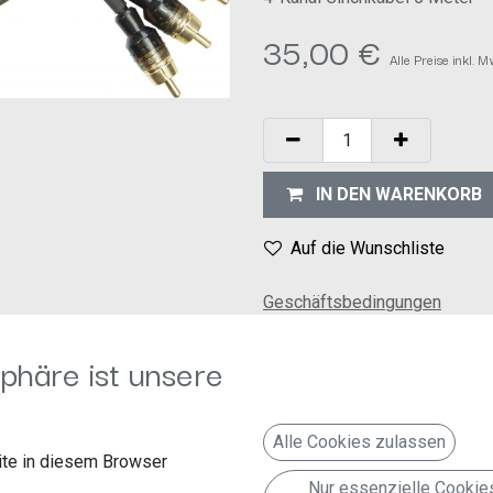
35,00
€
Alle Preise inkl. 
IN DEN WARENKORB
Auf die Wunschliste
Geschäftsbedingungen
30-Tage-Geld-zurück-Garanti
Versand: 2-3 Geschäftstage
phäre ist unsere
kabel
Papier-Blisterkarte
Alle Cookies zulassen
d geschlitzen Kunststoffstecker
te in diesem Browser
Nur essenzielle Cookie