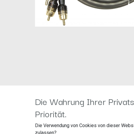
Die Wahrung Ihrer Privats
Priorität.
AUDIO SYSTEM HIGH-Performance Cinch
5000 mm 4-fach OFC Cinchkabel inklusive 
sehr Klangstark mit massiven, kleinen un
Die Verwendung von Cookies von dieser Websi
zulassen?