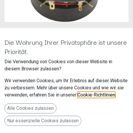
Die Wahrung Ihrer Privatsphäre ist unsere
Audio System CO130 evo
Priorität.
Hersteller: Audio System
Die Verwendung von Cookies von dieser Website in
Artikelnummer: 130COEvo
diesem Browser zulassen?
Audio System
Wir verwenden Cookies, um Ihr Erlebnis auf dieser Website
Falltorstr. 6
zu verbessern. Mehr über unsere Cookies und wie wir sie
verwenden, erfahren Sie in unserer
Cookie-Richtlinien
.
76707 Hambrücken
Deutschland www.audio-system.de
Alle Cookies zulassen
13 cm Koaxiallautsprecher
Nur essenzielle Cookies zulassen
120,00
€
Alle Preise inkl. MwSt.
zzgl. Versandkosten