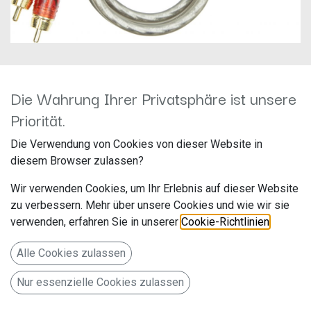
Die Wahrung Ihrer Privatsphäre ist unsere
Priorität.
Audio System Z-EVO0.5M
Die Verwendung von Cookies von dieser Website in
Cinchkabel 0,5m
diesem Browser zulassen?
Hersteller: Audio System
Wir verwenden Cookies, um Ihr Erlebnis auf dieser Website
Artikelnummer: Z-EVO0.5M
zu verbessern. Mehr über unsere Cookies und wie wir sie
Audio System
verwenden, erfahren Sie in unserer
Cookie-Richtlinien
.
Falltorstr. 6
Alle Cookies zulassen
76707 Hambrücken
Nur essenzielle Cookies zulassen
Deutschland www.audio-system.de