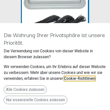
Die Wahrung Ihrer Privatsphäre ist unsere
Priorität.
Antennenset A2H,
Die Verwendung von Cookies von dieser Website in
diesem Browser zulassen?
UKW/DAB+/GPS; 5m Kabel, 3 x
Wir verwenden Cookies, um Ihr Erlebnis auf dieser Website
Fakra (Kopie)
zu verbessern. Mehr über unsere Cookies und wie wir sie
verwenden, erfahren Sie in unserer
Cookie-Richtlinien
.
Hersteller: Bad Blankenburg
Artikelnummer: ATTB_3761_30
Alle Cookies zulassen
ATTB Antennentechnik Bad Blankenburg GmbH
Nur essenzielle Cookies zulassen
Gewerbegebiet 2
07407 Rudolstadt