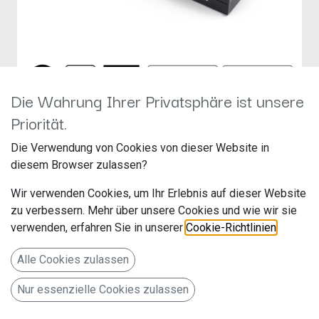
Die Wahrung Ihrer Privatsphäre ist unsere
Priorität.
AMPIRE LDS-EVO-CP
Die Verwendung von Cookies von dieser Website in
Hersteller: Ampire
diesem Browser zulassen?
Artikelnummer: LDS-EVO-CP
Wir verwenden Cookies, um Ihr Erlebnis auf dieser Website
Langwadener Str. 60
zu verbessern. Mehr über unsere Cookies und wie wir sie
verwenden, erfahren Sie in unserer
Cookie-Richtlinien
.
41516 Grevenbroich
Deutschland www.ampire.de
Alle Cookies zulassen
AMPIRE Smartphone-Integration BMW/MINI mit NBT-EVO
Nur essenzielle Cookies zulassen
mit 6.5" Monitor Kabel-Set