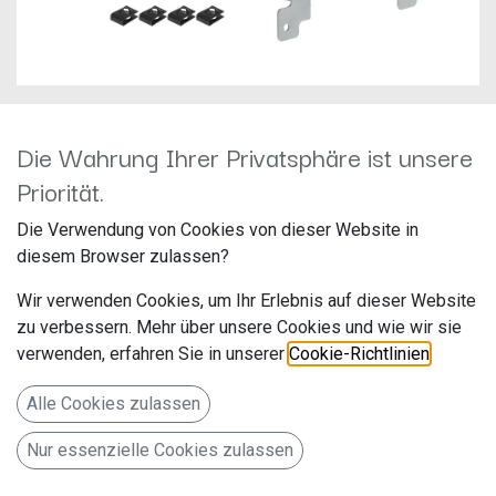
Die Wahrung Ihrer Privatsphäre ist unsere
Priorität.
Alpine KIT-F9VW-CRA
Die Verwendung von Cookies von dieser Website in
Hersteller: Alpine
diesem Browser zulassen?
Artikelnummer: KIT-F9VW-CRA
Wir verwenden Cookies, um Ihr Erlebnis auf dieser Website
ALPS Alpine Europe GmbH
zu verbessern. Mehr über unsere Cookies und wie wir sie
Ohmstr. 4
verwenden, erfahren Sie in unserer
Cookie-Richtlinien
.
85716 Unterschleißheim
Alle Cookies zulassen
Deutschland www.alpine.de
Nur essenzielle Cookies zulassen
99,00
€
Alle Preise inkl. MwSt.
zzgl. Versandkosten