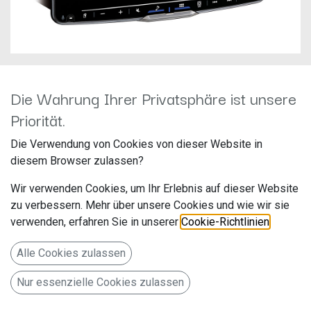
Die Wahrung Ihrer Privatsphäre ist unsere
Priorität.
ALPINE iLX-F905D
Die Verwendung von Cookies von dieser Website in
Hersteller: Alpine
diesem Browser zulassen?
Artikelnummer: ILX-F905D
Wir verwenden Cookies, um Ihr Erlebnis auf dieser Website
ALPS Alpine Europe GmbH
zu verbessern. Mehr über unsere Cookies und wie wir sie
Ohmstr. 4
verwenden, erfahren Sie in unserer
Cookie-Richtlinien
.
85716 Unterschleißheim
Alle Cookies zulassen
Deutschland www.alpine.de
Nur essenzielle Cookies zulassen
Autoradio mit 9-Zoll Touchscreen, DAB+, 1-DIN-
Einbaugehäuse, Apple CarPlay Wireless und Android Auto