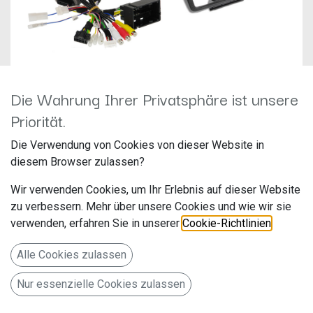
Die Wahrung Ihrer Privatsphäre ist unsere
Priorität.
ALPINE Einbauset für Fiat
Die Verwendung von Cookies von dieser Website in
Ducato mit OEM BT-Radio
diesem Browser zulassen?
Hersteller: Alpine
Wir verwenden Cookies, um Ihr Erlebnis auf dieser Website
Artikelnummer: KIT-902DU-BT
zu verbessern. Mehr über unsere Cookies und wie wir sie
ALPS Alpine Europe GmbH
verwenden, erfahren Sie in unserer
Cookie-Richtlinien
.
Ohmstr. 4
Alle Cookies zulassen
85716 Unterschleißheim
Nur essenzielle Cookies zulassen
Deutschland www.alpine.de