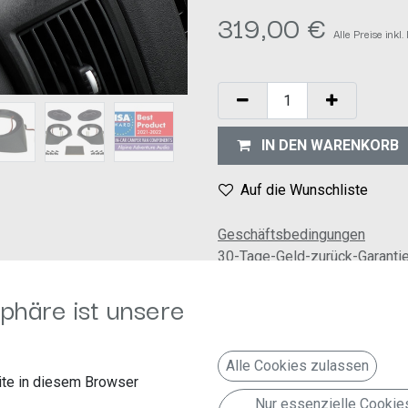
319,00
€
Alle Preise inkl
IN DEN WARENKORB
Auf die Wunschliste
Geschäftsbedingungen
30-Tage-Geld-zurück-Garanti
Versand: 2-3 Geschäftstage
phäre ist unsere
 hervorragende Klangqualität und erfüllen die besonderen Anforderun
Alle Cookies zulassen
dtechnologien, damit die gewünschte Klangqualität in Ihrem Reisemob
te in diesem Browser
istufiges
Sound-Upgrade für den
Fiat Ducato 3
und baugleiche Fahrz
Nur essenzielle Cookie