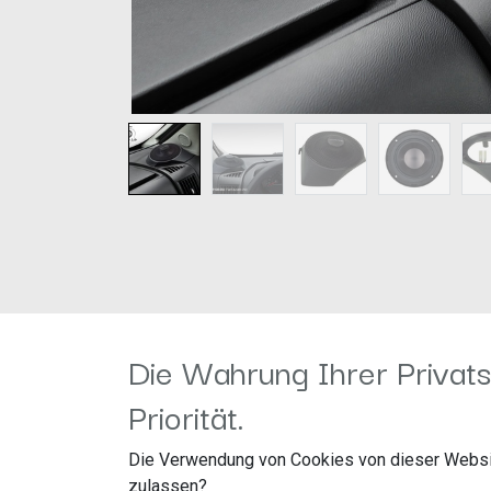
Die Wahrung Ihrer Privats
Alpine "Adventure Audio" Soundsysteme bieten eine
Priorität.
Diese Systeme verfügen über neue
innovative
Soun
Die Verwendung von Cookies von dieser Websi
Dafür bietet das Adventure Audio Programm ein
dre
zulassen?