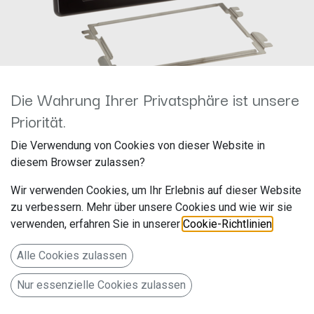
Die Wahrung Ihrer Privatsphäre ist unsere
Priorität.
2-DIN-Radioblende Nissan
Die Verwendung von Cookies von dieser Website in
diesem Browser zulassen?
NV400/Opel Movano/Renault
Wir verwenden Cookies, um Ihr Erlebnis auf dieser Website
Master
zu verbessern. Mehr über unsere Cookies und wie wir sie
verwenden, erfahren Sie in unserer
Cookie-Richtlinien
.
Hersteller: ACV
Artikelnummer: 381250-20-1-1
Alle Cookies zulassen
acv GmbH
Nur essenzielle Cookies zulassen
Straßburger Allee 10-12