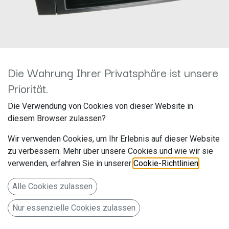
Die Wahrung Ihrer Privatsphäre ist unsere
281190-04 -Radioblende W211
Priorität.
Hersteller: ACV
Die Verwendung von Cookies von dieser Website in
Artikelnummer: 281190-04
diesem Browser zulassen?
acv GmbH
Wir verwenden Cookies, um Ihr Erlebnis auf dieser Website
Straßburger Allee 10-12
zu verbessern. Mehr über unsere Cookies und wie wir sie
verwenden, erfahren Sie in unserer
Cookie-Richtlinien
.
41812 Erkelenz
Deutschland www.acvgmbh.de
Alle Cookies zulassen
Radioblende 2-DIN mit Fach Mercedes
Nur essenzielle Cookies zulassen
29,99
€
Alle Preise inkl. MwSt.
zzgl. Versandkosten