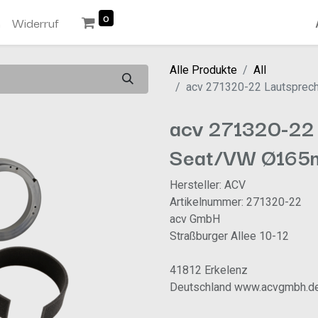
0
n
Widerruf
Alle Produkte
All
acv 271320-22 Lautsprec
acv 271320-22 
Seat/VW Ø165m
Hersteller: ACV
Artikelnummer: 271320-22
acv GmbH
Straßburger Allee 10-12
41812 Erkelenz
Deutschland www.acvgmbh.d