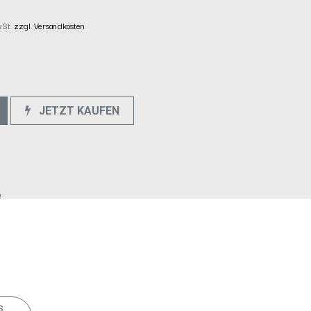
wSt.
zzgl. Versandkosten
JETZT KAUFEN
e
s