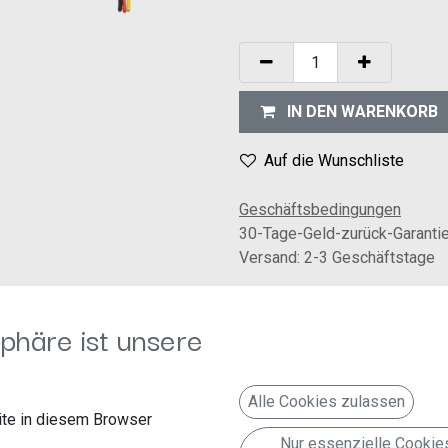
IN DEN WARENKORB
Auf die Wunschliste
Geschäftsbedingungen
30-Tage-Geld-zurück-Garanti
Versand: 2-3 Geschäftstage
MOST > Cinch(m) rot/weiß
phäre ist unsere
Alle Cookies zulassen
e 30
te in diesem Browser
Nur essenzielle Cookie