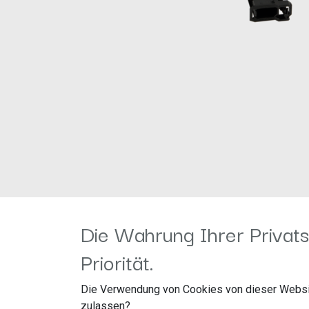
Anschluss: OEM Soundsystem 
Die Wahrung Ihrer Privats
Anschluss: lose Kabel
Priorität.
gelb: +12V Dauerstrom Klemm
Die Verwendung von Cookies von dieser Websi
zulassen?