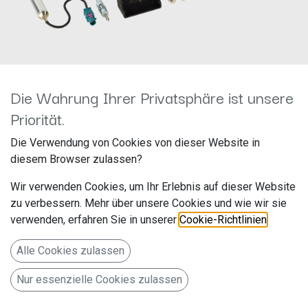
Die Wahrung Ihrer Privatsphäre ist unsere
Priorität.
CAN-Bus Kit VAG 40Pin
Die Verwendung von Cookies von dieser Website in
diesem Browser zulassen?
Quadlock>ISO/Antenne
Wir verwenden Cookies, um Ihr Erlebnis auf dieser Website
Fakra>DIN 12-1324-46-15
zu verbessern. Mehr über unsere Cookies und wie wir sie
verwenden, erfahren Sie in unserer
Cookie-Richtlinien
.
Hersteller: ACV
Artikelnummer: 12-1324-46-15
Alle Cookies zulassen
acv GmbH
Nur essenzielle Cookies zulassen
Straßburger Allee 10-12