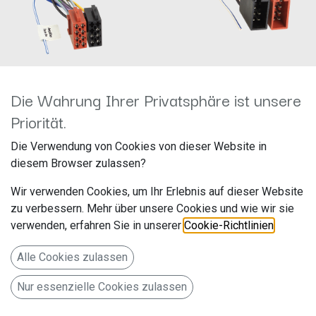
Die Wahrung Ihrer Privatsphäre ist unsere
Priorität.
Aktivsystemadapter
Die Verwendung von Cookies von dieser Website in
diesem Browser zulassen?
verschiedene Fahrzeuge
Wir verwenden Cookies, um Ihr Erlebnis auf dieser Website
ISO>ISO 12-1230-51
zu verbessern. Mehr über unsere Cookies und wie wir sie
verwenden, erfahren Sie in unserer
Cookie-Richtlinien
.
Hersteller: ACV
Artikelnummer: 12-1230-51
Alle Cookies zulassen
acv GmbH
Nur essenzielle Cookies zulassen
Straßburger Allee 10-12