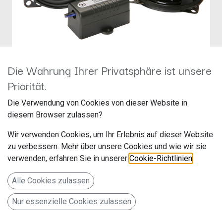
Die Wahrung Ihrer Privatsphäre ist unsere
Priorität.
10cm Performance Coaxial -
Die Verwendung von Cookies von dieser Website in
diesem Browser zulassen?
separate X-Over 60 WRMS
Wir verwenden Cookies, um Ihr Erlebnis auf dieser Website
CC-M524
zu verbessern. Mehr über unsere Cookies und wie wir sie
verwenden, erfahren Sie in unserer
Cookie-Richtlinien
.
Hersteller: ACV
Artikelnummer: CC-M524
Alle Cookies zulassen
acv GmbH
Nur essenzielle Cookies zulassen
Straßburger Allee 10-12