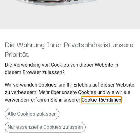
Die Wahrung Ihrer Privatsphäre ist unsere
Priorität.
Rückfahrkamera Ford Emblem
Die Verwendung von Cookies von dieser Website in
diesem Browser zulassen?
zum Austausch des OEM Ford
Wir verwenden Cookies, um Ihr Erlebnis auf dieser Website
Logos 771000-6090
zu verbessern. Mehr über unsere Cookies und wie wir sie
verwenden, erfahren Sie in unserer
Cookie-Richtlinien
.
Hersteller: ACV
Artikelnummer: 771000-6090
Alle Cookies zulassen
acv GmbH
Nur essenzielle Cookies zulassen
Straßburger Allee 10-12