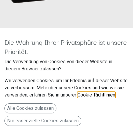
Die Wahrung Ihrer Privatsphäre ist unsere
Priorität.
Rückfahrkamera Citroen
Die Verwendung von Cookies von dieser Website in
diesem Browser zulassen?
Jumper/Fiat Ducato/Peugeot
Wir verwenden Cookies, um Ihr Erlebnis auf dieser Website
Boxer 771000-6062
zu verbessern. Mehr über unsere Cookies und wie wir sie
verwenden, erfahren Sie in unserer
Cookie-Richtlinien
.
Hersteller: ACV
Artikelnummer: 771000-6062
Alle Cookies zulassen
acv GmbH
Nur essenzielle Cookies zulassen
Straßburger Allee 10-12