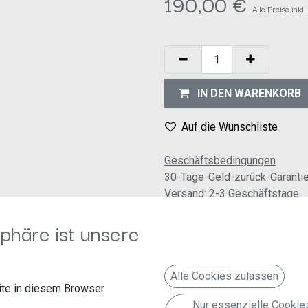
190,00
€
Alle Preise ink
IN DEN WARENKORB
Auf die Wunschliste
Geschäftsbedingungen
30-Tage-Geld-zurück-Garanti
Versand: 2-3 Geschäftstage
phäre ist unsere
al Radios die optische Darstellung der Fahrzeugfunktionen, wie z.B. P
Alle Cookies zulassen
rd ebenfalls unterstützt und ist zur Konfiguration des Adapters zwing
te in diesem Browser
Nur essenzielle Cookie