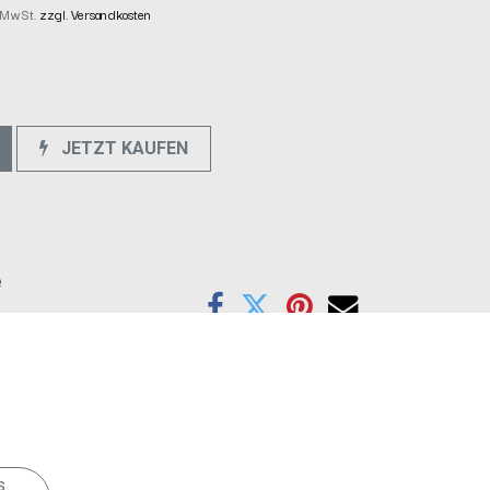
l. MwSt.
zzgl. Versandkosten
JETZT KAUFEN
e
arksensoren, Klimatisierung, Sitzheizung
end notwendig.
s