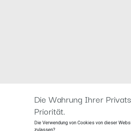
Die Wahrung Ihrer Privats
Durch den Infodapter wird beim Austausch des origin
beibehalten.
Priorität.
Die Lenkradfernbedienungsfunktion des Fahrzeugs wi
Die Verwendung von Cookies von dieser Websi
zulassen?