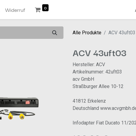
0
n
Widerruf
Alle Produkte
ACV 43uft03
ACV 43uft03
Hersteller: ACV
Artikelnummer: 42uft03
acv GmbH
Straßburger Allee 10-12
41812 Erkelenz
Deutschland www.acvgmbh.d
Infodapter Fiat Ducato 11/20