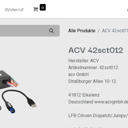
0
n
Widerruf
Alle Produkte
ACV 42sct0
ACV 42sct012
Hersteller: ACV
Artikelnummer: 42sct012
acv GmbH
Straßburger Allee 10-12
41812 Erkelenz
Deutschland www.acvgmbh.d
LFB Citroen Dispatch/Jumpy