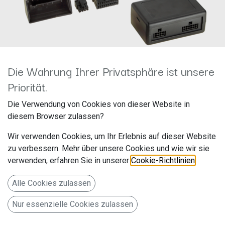
Die Wahrung Ihrer Privatsphäre ist unsere
Priorität.
ACV 42sct008 LFB-Adapter
Die Verwendung von Cookies von dieser Website in
diesem Browser zulassen?
Citroen diverse Fahrzeuge
Wir verwenden Cookies, um Ihr Erlebnis auf dieser Website
40Pin Quadlock PDC hinten
zu verbessern. Mehr über unsere Cookies und wie wir sie
verwenden, erfahren Sie in unserer
Cookie-Richtlinien
.
Hersteller: ACV
Artikelnummer: 42sct008
Alle Cookies zulassen
acv GmbH
Nur essenzielle Cookies zulassen
Straßburger Allee 10-12