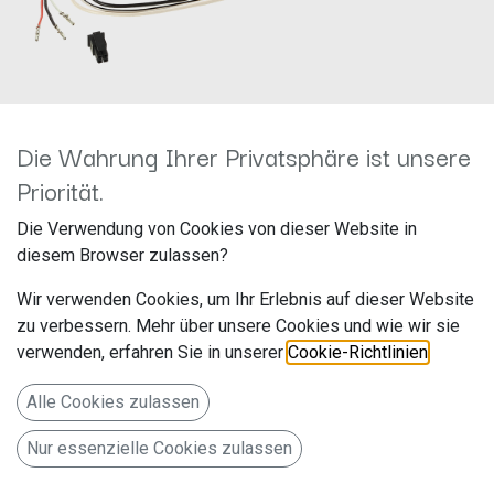
Die Wahrung Ihrer Privatsphäre ist unsere
Priorität.
LFB 42a/CX401 Kabel >
Die Verwendung von Cookies von dieser Website in
diesem Browser zulassen?
Multilead diverse Geräte
Wir verwenden Cookies, um Ihr Erlebnis auf dieser Website
42arc100
zu verbessern. Mehr über unsere Cookies und wie wir sie
verwenden, erfahren Sie in unserer
Cookie-Richtlinien
.
Hersteller: ACV
Artikelnummer: 42arc100
Alle Cookies zulassen
acv GmbH
Nur essenzielle Cookies zulassen
Straßburger Allee 10-12