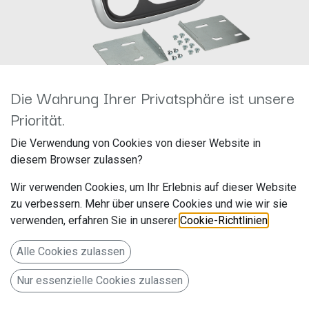
Die Wahrung Ihrer Privatsphäre ist unsere
Priorität.
2-DIN RB
Die Verwendung von Cookies von dieser Website in
diesem Browser zulassen?
Fiat/Nissan/Opel/Renault
Wir verwenden Cookies, um Ihr Erlebnis auf dieser Website
Klimatronik 381250-18-2
zu verbessern. Mehr über unsere Cookies und wie wir sie
verwenden, erfahren Sie in unserer
Cookie-Richtlinien
.
Hersteller: ACV
Artikelnummer: 381250-18-2
Alle Cookies zulassen
acv GmbH
Nur essenzielle Cookies zulassen
Straßburger Allee 10-12