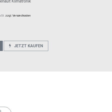
nault Klimatronik
MwSt.
zzgl. Versandkosten
JETZT KAUFEN
e
s