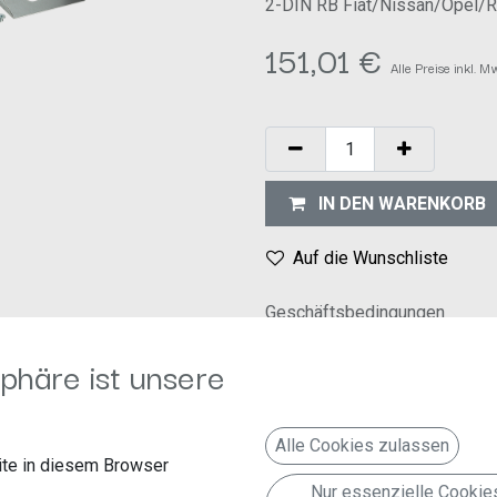
2-DIN RB Fiat/Nissan/Opel/Re
151,01
€
Alle Preise inkl. 
IN DEN WARENKORB
Auf die Wunschliste
Geschäftsbedingungen
30-Tage-Geld-zurück-Garanti
phäre ist unsere
Versand: 2-3 Geschäftstage
Alle Cookies zulassen
te in diesem Browser
Nur essenzielle Cookie