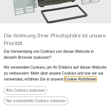
Die Wahrung Ihrer Privatsphäre ist unsere
Priorität.
2-DIN RB Chevrolet/Isuzu D-
Die Verwendung von Cookies von dieser Website in
diesem Browser zulassen?
Max/MU-X grau 381160-01-1
Wir verwenden Cookies, um Ihr Erlebnis auf dieser Website
Hersteller: ACV
zu verbessern. Mehr über unsere Cookies und wie wir sie
Artikelnummer: 381160-01-1
verwenden, erfahren Sie in unserer
Cookie-Richtlinien
.
acv GmbH
Alle Cookies zulassen
Straßburger Allee 10-12
Nur essenzielle Cookies zulassen
41812 Erkelenz
Deutschland www.acvgmbh.de