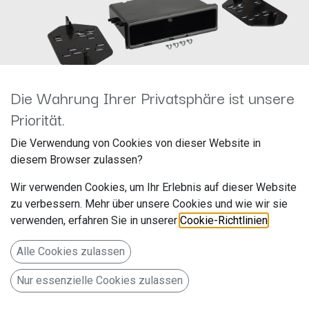
Die Wahrung Ihrer Privatsphäre ist unsere
Priorität.
2-DIN Radioblende Jeep
Die Verwendung von Cookies von dieser Website in
diesem Browser zulassen?
Compass 2017-> schwarz
Wir verwenden Cookies, um Ihr Erlebnis auf dieser Website
381145-12
zu verbessern. Mehr über unsere Cookies und wie wir sie
verwenden, erfahren Sie in unserer
Cookie-Richtlinien
.
Hersteller: ACV
Artikelnummer: 381145-12
Alle Cookies zulassen
acv GmbH
Nur essenzielle Cookies zulassen
Straßburger Allee 10-12