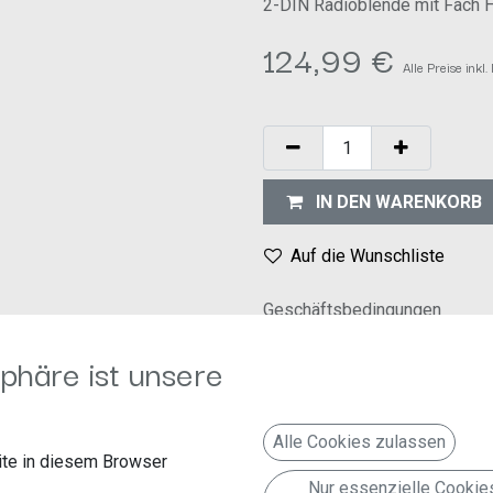
2-DIN Radioblende mit Fach 
124,99
€
Alle Preise inkl
IN DEN WARENKORB
Auf die Wunschliste
Geschäftsbedingungen
30-Tage-Geld-zurück-Garanti
phäre ist unsere
Versand: 2-3 Geschäftstage
gnet:
Alle Cookies zulassen
te in diesem Browser
Nur essenzielle Cookie