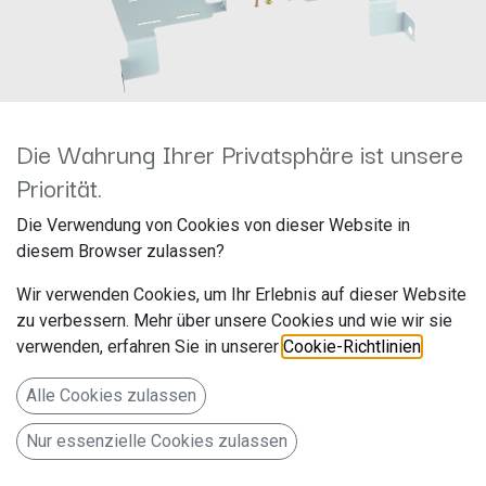
Die Wahrung Ihrer Privatsphäre ist unsere
Priorität.
2-DIN RB Honda CR-V 2017 -
Die Verwendung von Cookies von dieser Website in
2021 schwarz 381130-22
diesem Browser zulassen?
Hersteller: ACV
Wir verwenden Cookies, um Ihr Erlebnis auf dieser Website
Artikelnummer: 381130-22
zu verbessern. Mehr über unsere Cookies und wie wir sie
acv GmbH
verwenden, erfahren Sie in unserer
Cookie-Richtlinien
.
Straßburger Allee 10-12
Alle Cookies zulassen
41812 Erkelenz
Nur essenzielle Cookies zulassen
Deutschland www.acvgmbh.de